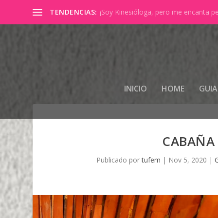
TENDENCIAS:
SAGRADA- FERNANDA LEIVA
INICIO
HOME
GUIA
CABAÑA
Publicado por
tufem
|
Nov 5, 2020
|
G