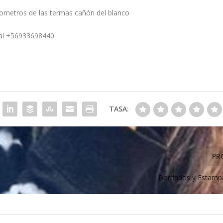
lometros de las termas cañón del blanco
o al +56933698440
TASA:
PR
Bordados y Estamp