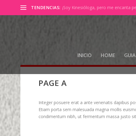
TENDENCIAS:
¡Soy Kinesióloga, pero me encanta p
INICIO
HOME
GUIA
PAGE A
Integer posuere erat a ante venenatis dapibus pos
Etiam porta sem malesuada magna mollis euismod
condimentum nibh, ut fermentum massa justo sit